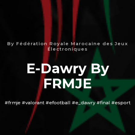
By Fédération Royale Marocaine des Jeux
Électroniques
E-Dawry By
FRMJE
#frmje #valorant #efootball #e_dawry #final #esport